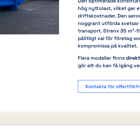
Den optimerade konstrukt
hög nyttolast, vilket ger 
driftskostnader. Den aer
noggrant utförda svetsar s
transport. Strenx 35 m³-fl
pålitligt val för företag 
kompromissa på kvalitet.
Flera modeller finns
direkt
gör att du kan få igång v
Kontakta för offertförf