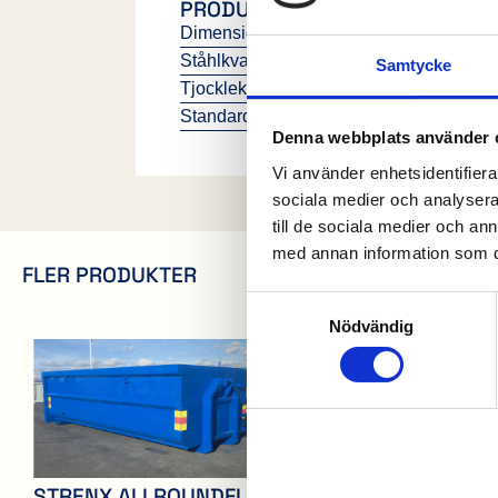
PRODUKTINFORMATION
Dimensioner: 6000mm x 2500mm x 25
Ståhlkvalitet: Strenx S700
Samtycke
Tjocklek: Botten 3mm, Sidor 2mm
Standard: SS3021
Denna webbplats använder 
Vi använder enhetsidentifierar
sociala medier och analysera 
till de sociala medier och a
med annan information som du 
FLER PRODUKTER
Samtyckesval
Nödvändig
STRENX ALLROUNDFLAK
STRENX ALLRO