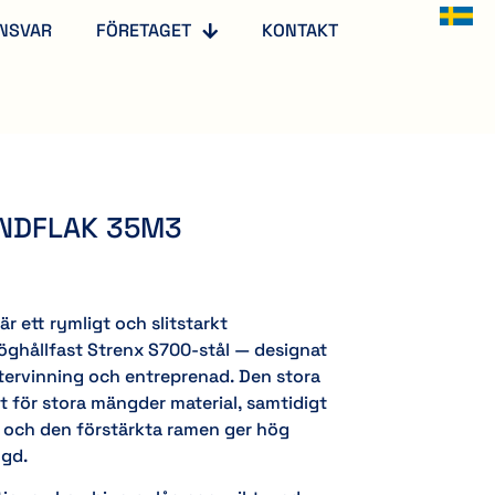
NSVAR
FÖRETAGET
KONTAKT
NDFLAK 35M3
r ett rymligt och slitstarkt
i höghållfast Strenx S700-stål — designat
 återvinning och entreprenad. Den stora
t för stora mängder material, samtidigt
 och den förstärkta ramen ger hög
ngd.