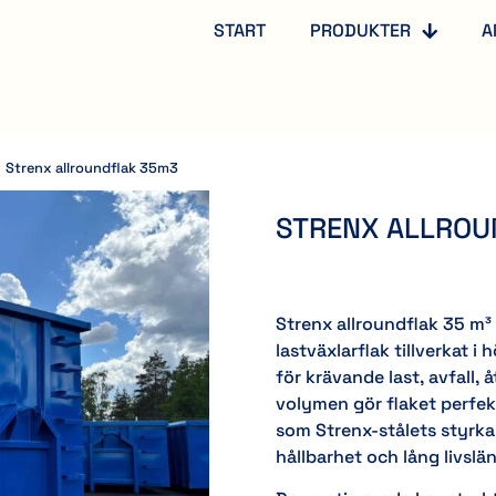
START
PRODUKTER
A
Strenx allroundflak 35m3
STRENX ALLROU
Strenx allroundflak 35 m³ ä
lastväxlarflak tillverkat 
för krävande last, avfall,
volymen gör flaket perfek
som Strenx-stålets styrka
hållbarhet och lång livslä