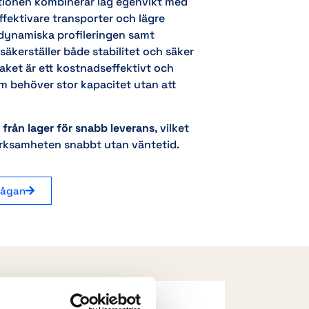
ionen kombinerar låg egenvikt med
effektivare transporter och lägre
odynamiska profileringen samt
äkerställer både stabilitet och säker
aket är ett kostnadseffektivt och
som behöver stor kapacitet utan att
 från lager för snabb leverans
, vilket
erksamheten snabbt utan väntetid.
rågan