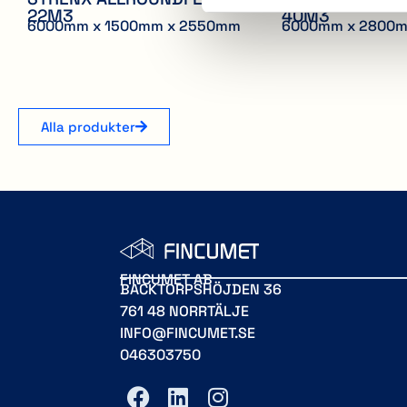
22M3
40M3
6000mm x 1500mm x 2550mm
6000mm x 2800
Alla produkter
FINCUMET AB
BACKTORPSHÖJDEN 36
761 48 NORRTÄLJE
INFO@FINCUMET.SE
046303750