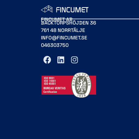
FINCUMET AB
BACKTORPSHÖJDEN 36
761 48 NORRTÄLJE
INFO@FINCUMET.SE
046303750