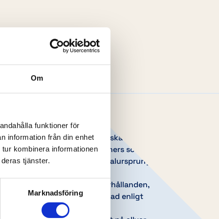
Om
andahålla funktioner för
skedjor använder vi endast etiska och
n information från din enhet
Vi samarbetar endast med partners som
 tur kombinera informationen
er ansvarsfullt och vars materialursprung
deras tjänster.
gt och transparent sätt.
t i våra medarbetares arbetsförhållanden,
Marknadsföring
. Vår fabrik är också certiferad enligt