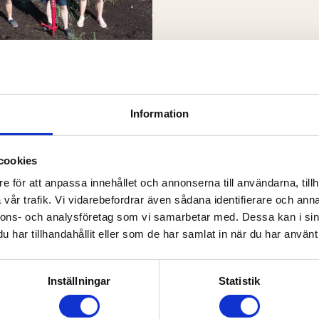
Information
cookies
SOCIALT
e för att anpassa innehållet och annonserna till användarna, tillh
I våra underleverantör
vår trafik. Vi vidarebefordrar även sådana identifierare och anna
ansvarsfulla aktörer. 
nnons- och analysföretag som vi samarbetar med. Dessa kan i sin
tillverkar sina produkt
har tillhandahållit eller som de har samlat in när du har använt 
kan ses på ett trovärdi
Vi investerar betydlig
Inställningar
Statistik
säkerhet och kompetens
ISO9001.