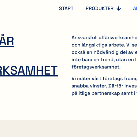
START
PRODUKTER
A
VÅR
Ansvarsfull affärsverksamh
och långsiktiga arbete. Vi s
också en nödvändig del av e
inte bara en trend, utan en 
ERKSAMHET
företagsverksamhet.
Vi mäter vårt företags framg
snabba vinster. Därför inves
pålitliga partnerskap samt i