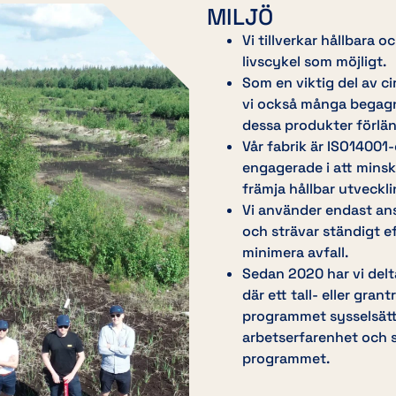
MILJÖ
Vi tillverkar hållbara 
livscykel som möjligt.
Som en viktig del av ci
vi också många begagna
dessa produkter förlän
Vår fabrik är ISO14001-c
engagerade i att mins
främja hållbar utveckli
Vi använder endast ans
och strävar ständigt ef
minimera avfall.
Sedan 2020 har vi del
där ett tall- eller gran
programmet sysselsätt
arbetserfarenhet och s
programmet.