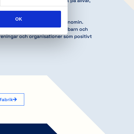
es välbefinnande och säkerhet på allvar,
 och transparent lön till alla.
agstadgade skyldigheter och
OK
t och stödjer inte den grå ekonomin.
ngd olika fritidsaktiviteter för barn och
eningar och organisationer som positivt
fabrik