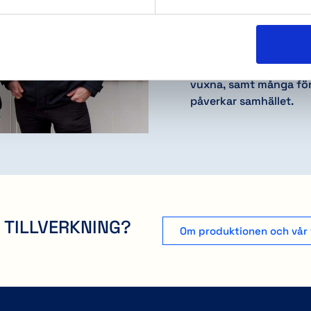
Vi tar våra medarbetar
och vi erbjuder adekvat
Vi tar hand om våra l
skattebetalning korrek
Vi stödjer lokalt en mä
vuxna, samt många för
påverkar samhället.
 TILLVERKNING?
Om produktionen och vår 