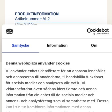
PRODUKTINFORMATION
Artikelnummer: AL2
Vikt: 2150kg
Ståhlkvalitet: S355 / Aluminium
Tjocklek: Botten 5mm, sidor 2mm
Standard: SS3021
Samtycke
Information
Om
Denna webbplats använder cookies
Vi använder enhetsidentifierare för att anpassa innehållet
FLER PRODUKTER
och annonserna till användarna, tillhandahålla funktioner
för sociala medier och analysera vår trafik. Vi
vidarebefordrar även sådana identifierare och annan
information från din enhet till de sociala medier och
annons- och analysföretag som vi samarbetar med. Dessa
kan i sin tur kombinera informationen med annan