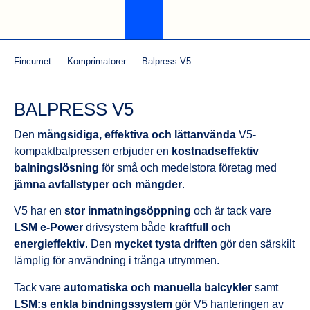
Fincumet
Komprimatorer
Balpress V5
BALPRESS V5
Den
mångsidiga, effektiva och lättanvända
V5-
kompaktbalpressen erbjuder en
kostnadseffektiv
balningslösning
för små och medelstora företag med
jämna avfallstyper och mängder
.
V5 har en
stor inmatningsöppning
och är tack vare
LSM e-Power
drivsystem både
kraftfull och
energieffektiv
. Den
mycket tysta driften
gör den särskilt
lämplig för användning i trånga utrymmen.
Tack vare
automatiska och manuella balcykler
samt
LSM:s enkla bindningssystem
gör V5 hanteringen av