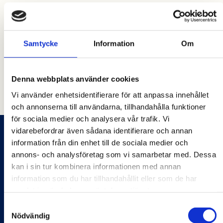
STRENX ALLROUNDFLAK 38M3
6000mm x 2700mm x 2550mm
Samtycke
Information
Om
Denna webbplats använder cookies
Vi använder enhetsidentifierare för att anpassa innehållet
Alla produkter
och annonserna till användarna, tillhandahålla funktioner
för sociala medier och analysera vår trafik. Vi
vidarebefordrar även sådana identifierare och annan
information från din enhet till de sociala medier och
FINCUMET AB
annons- och analysföretag som vi samarbetar med. Dessa
BACKTORPSHÖJDEN 36
kan i sin tur kombinera informationen med annan
761 48 NORRTÄLJE
information som du har tillhandahållit eller som de har
INFO@FINCUMET.SE
samlat in när du har använt deras tjänster.
046303750
Samtyckesval
Nödvändig