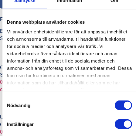
Samtycke
Information
Om
Faktureringsinformation
Denna webbplats använder cookies
Email invoice address
Vi använder enhetsidentifierare för att anpassa innehållet
SE-5594307489@pdf.scancloud.se
och annonserna till användarna, tillhandahålla funktioner
för sociala medier och analysera vår trafik. Vi
vidarebefordrar även sådana identifierare och annan
information från din enhet till de sociala medier och
Carl Lindstrand
annons- och analysföretag som vi samarbetar med. Dessa
Sales Manager
kan i sin tur kombinera informationen med annan
0707 37 50 20
information som du har tillhandahållit eller som de har
carl.lindstrand@fincumet.se
samlat in när du har använt deras tjänster.
Samtyckesval
Nödvändig
Ulf warren
Inställningar
Country director
0707 37 50 21