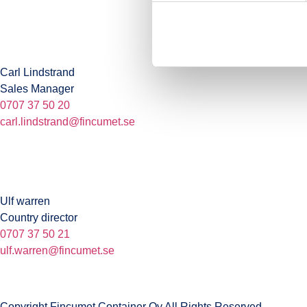
Carl Lindstrand
Sales Manager
0707 37 50 20
carl.lindstrand@fincumet.se
Ulf warren
Country director
0707 37 50 21
ulf.warren@fincumet.se
Copyright Fincumet Container Oy All Rights Reserved.