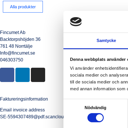
Alla produkter
Fincumet Ab
Backtorpshöjden 36
Samtycke
761 48 Norrtälje
Info@fincumet.se
Denna webbplats använder 
046303750
Vi använder enhetsidentifierar
sociala medier och analysera 
till de sociala medier och a
med annan information som du 
Faktureringsinformation
Samtyckesval
Nödvändig
Email invoice address
SE-5594307489@pdf.scancloud.se